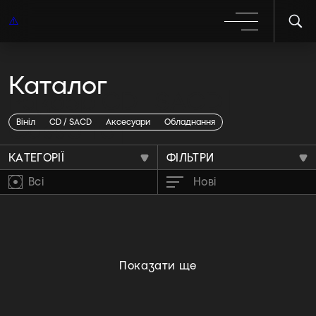
Каталог
Разбор CD | SACD |
Cassette |
Вініл
CD / SACD
Аксесуари
Обладнання
КАТЕГОРІЇ
ФІЛЬТРИ
Всі
Нові
Показати ще