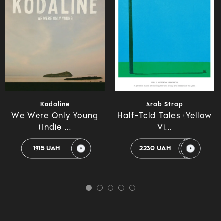
Kodaline
Arab Strap
We Were Only Young
Half-Told Tales (Yellow
(Indie ...
Vi...
1915 UAH
2230 UAH