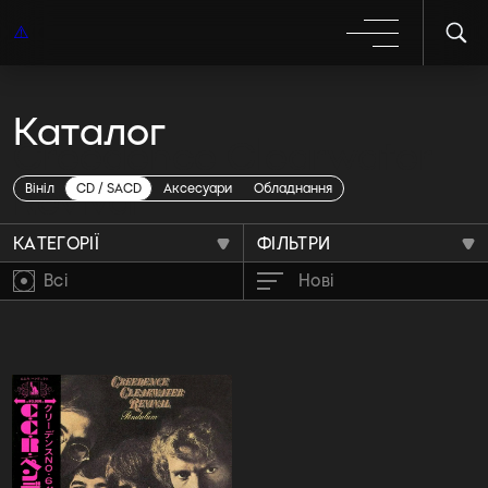
Каталог
Creedence Clearwater
Revival
Вініл
CD / SACD
Аксесуари
Обладнання
КАТЕГОРІЇ
ФІЛЬТРИ
Всі
Нові