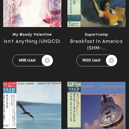
My Bloody Valentine
Supertramp
Isn`t Anything (UHQCD)
Breakfast In America
(SHM-...
1495 UAH
1900 UAH