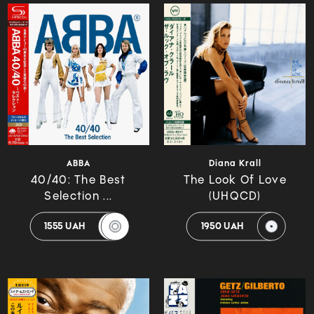
ABBA
Diana Krall
40/40: The Best
The Look Of Love
Selection ...
(UHQCD)
1555 UAH
1950 UAH