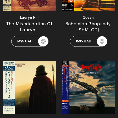
Lauryn Hill
Queen
The Miseducation Of
Bohemian Rhapsody
Lauryn...
(SHM-CD)
1495 UAH
1695 UAH