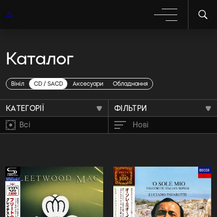
Каталог
Бестселери
Вініл
CD / SACD
Аксесуари
Обладнання
КАТЕГОРІЇ
ФІЛЬТРИ
Всі
Нові