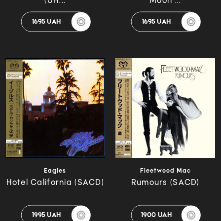
(UH...
Moon ...
1695 UAH
1695 UAH
Eagles
Fleetwood Mac
Hotel California (SACD)
Rumours (SACD)
1995 UAH
1900 UAH