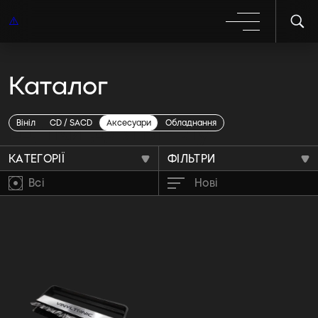
Каталог
Щітки для вінілу
Вініл
CD / SACD
Аксесуари
Обладнання
КАТЕГОРІЇ
ФІЛЬТРИ
Всі
Нові