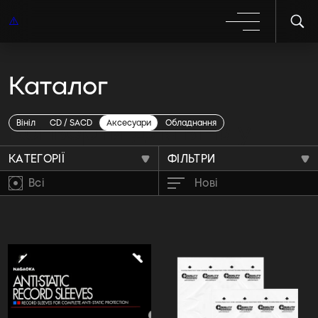
Каталог
Конверти для вінілу
Вініл
CD / SACD
Аксесуари
Обладнання
КАТЕГОРІЇ
ФІЛЬТРИ
Всі
Нові