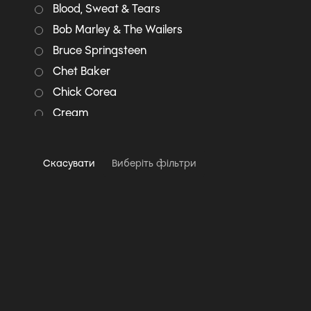
Blood, Sweat & Tears
Bob Marley & The Wailers
Bruce Springsteen
Chet Baker
Chick Corea
Cream
Creedence Clearwater
Revival
Скасувати
Виберіть фільтри
Deep Purple
Diana Krall
Dire Straits
Doobie Brothers
Doug MacLeod
Eagles
Eric Clapton