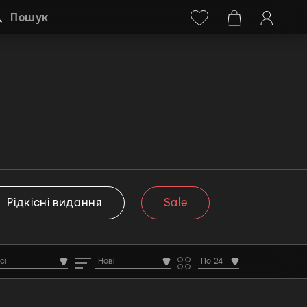
Facebook
Instagram
+38 (068) 778-40-38
Пошук
Рідкісні видання
Sale
сі
Нові
По 24