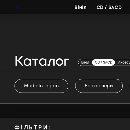
UAH
UA
Вініл
CD / SACD
Каталог
Exhorder
Вініл
CD / SACD
Аксес
Made In Japan
Бестселери
ФІЛЬТРИ: