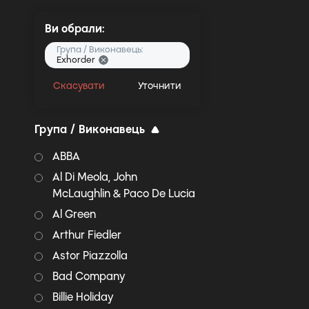
Ви обрали:
Група / Виконавець:
Exhorder
Скасувати
Уточнити
Група / Виконавець
ABBA
Al Di Meola, John
McLaughlin & Paco De Lucia
Al Green
Arthur Fiedler
Astor Piazzolla
Bad Company
Billie Holiday