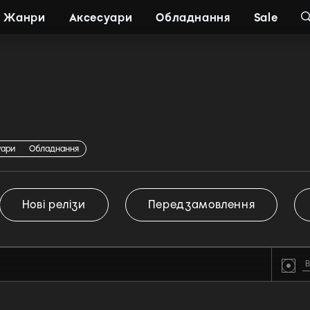
Жанри
Аксесуари
Обладнання
Sale
уари
Обладнання
Нові релізи
Передзамовлення
В