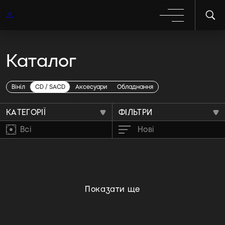
Каталог
Frank Zappa
Вініл
CD / SACD
Аксесуари
Обладнання
КАТЕГОРІЇ
ФІЛЬТРИ
Всі
Нові
Показати ще