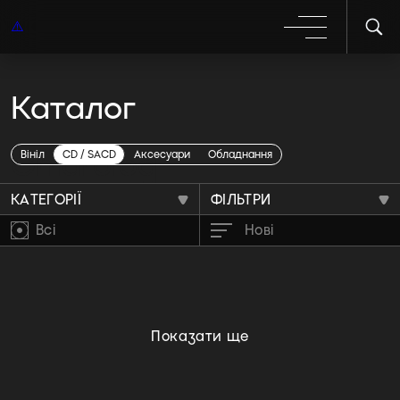
Каталог
Gnidrolog
Вініл
CD / SACD
Аксесуари
Обладнання
КАТЕГОРІЇ
ФІЛЬТРИ
Всі
Нові
Показати ще