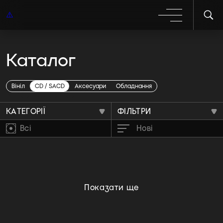
Каталог
Gorgoroth
Вініл
CD / SACD
Аксесуари
Обладнання
КАТЕГОРІЇ
ФІЛЬТРИ
Всі
Нові
Показати ще