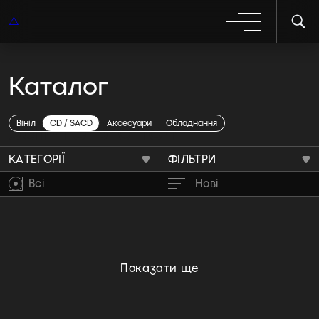
Каталог
Jaimie Branch
Вініл
CD / SACD
Аксесуари
Обладнання
КАТЕГОРІЇ
ФІЛЬТРИ
Всі
Нові
Показати ще