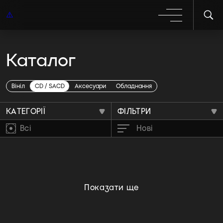
Каталог
Kadavar
Вініл
CD / SACD
Аксесуари
Обладнання
КАТЕГОРІЇ
ФІЛЬТРИ
Всі
Нові
Показати ще