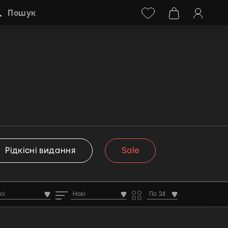
Facebook
Instagram
+38 (068) 778-40-38
Пошук
Рідкісні видання
Sale
сі
Нові
По 24