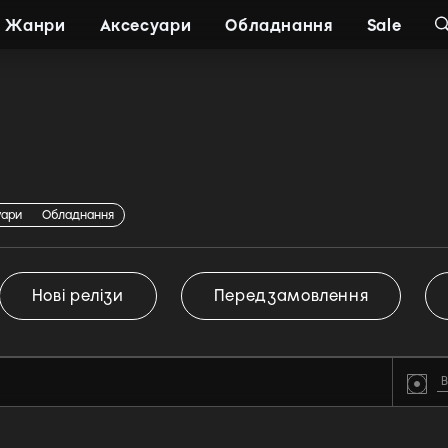
Жанри
Аксесуари
Обладнання
Sale
уари
Обладнання
Нові релізи
Передзамовлення
В