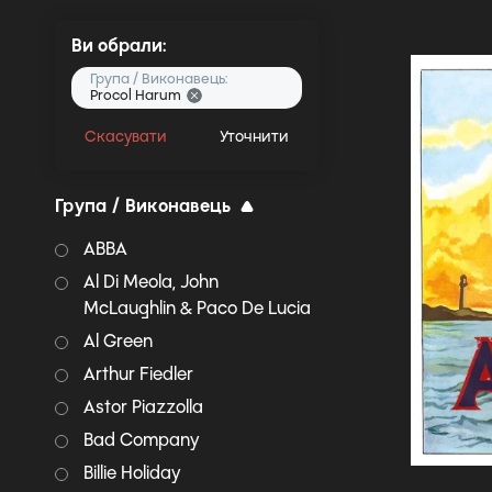
Ви обрали:
Група / Виконавець:
Procol Harum
Скасувати
Уточнити
Група / Виконавець
ABBA
Al Di Meola, John
McLaughlin & Paco De Lucia
Al Green
Arthur Fiedler
Astor Piazzolla
Bad Company
Billie Holiday