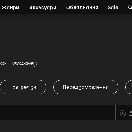
Жанри
Аксесуари
Обладнання
Sale
уари
Обладнання
Нові релізи
Передзамовлення
В