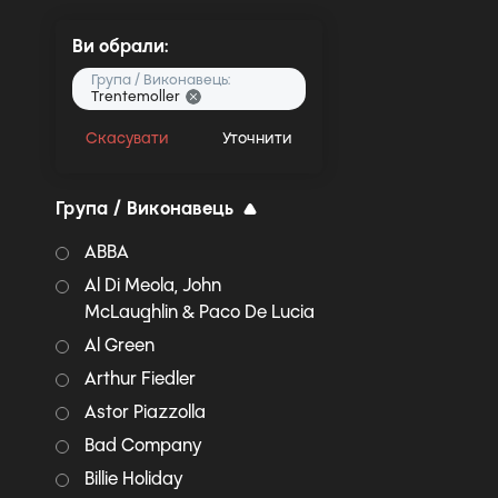
Ви обрали:
Група / Виконавець:
Trentemoller
Скасувати
Уточнити
Група / Виконавець
ABBA
Al Di Meola, John
McLaughlin & Paco De Lucia
Al Green
Arthur Fiedler
Astor Piazzolla
Bad Company
Billie Holiday