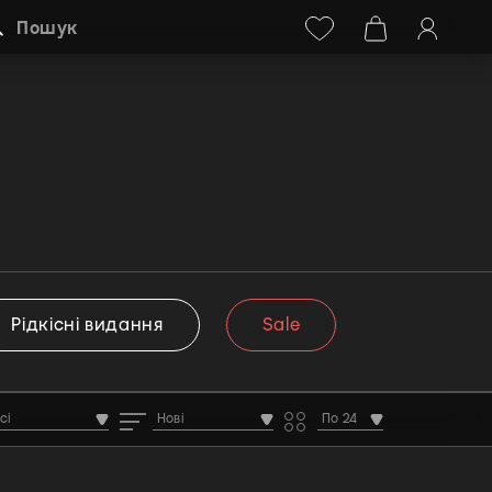
Facebook
Instagram
+38 (068) 778-40-38
Пошук
Рідкісні видання
Sale
сі
Нові
По 24