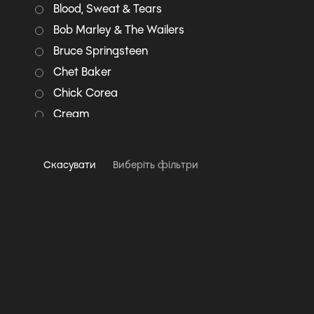
Blood, Sweat & Tears
Bob Marley & The Wailers
Bruce Springsteen
Chet Baker
Chick Corea
Cream
Creedence Clearwater
Revival
Скасувати
Виберіть фільтри
Deep Purple
Diana Krall
Dire Straits
Doobie Brothers
Doug MacLeod
Eagles
Eric Clapton