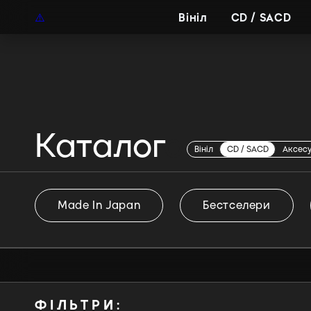
UAH
UA
Вініл
CD / SACD
Каталог
Trentemoller
Вініл
CD / SACD
Аксес
Made In Japan
Бестселери
ФІЛЬТРИ: