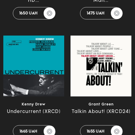
HD...
Man...
1650 UAH
1475 UAH
Kenny Drew
Grant Green
Undercurrent (XRCD)
Talkin About! (XRCD24)
1665 UAH
1655 UAH