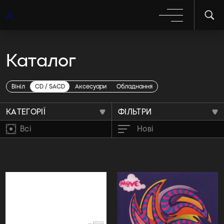
Каталог
CD / SACD
Вініл
CD / SACD
Аксесуари
Обладнання
КАТЕГОРІЇ
ФІЛЬТРИ
Всі
Нові