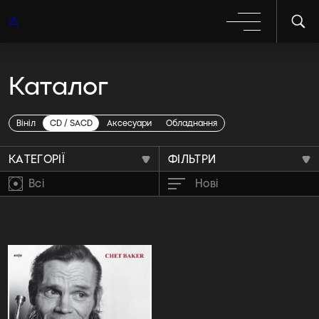
Каталог
Big Band
Вініл
CD / SACD
Аксесуари
Обладнання
КАТЕГОРІЇ
ФІЛЬТРИ
Всі
Нові