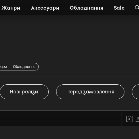
Жанри
Аксесуари
Обладнання
Sale
уари
Обладнання
Нові релізи
Передзамовлення
В