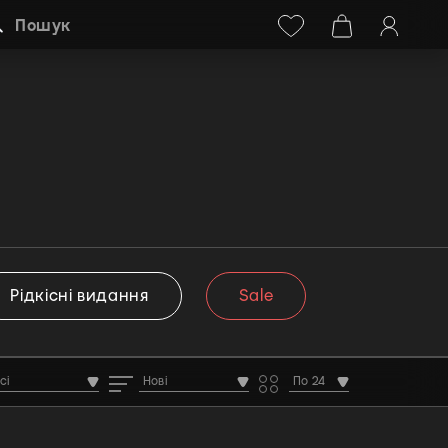
Facebook
Instagram
+38 (068) 778-40-38
Пошук
Рідкісні видання
Sale
сі
Нові
По 24