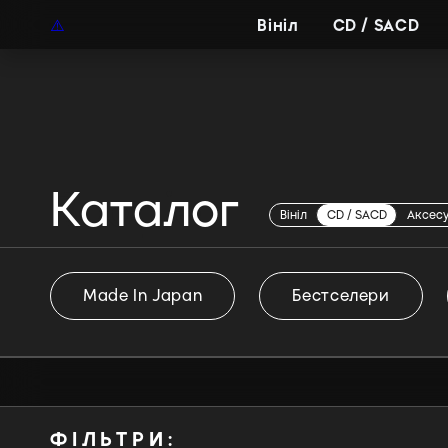
UAH
UA
Вініл
CD / SACD
Каталог
Boogie
Вініл
CD / SACD
Аксес
Made In Japan
Бестселери
ФІЛЬТРИ: