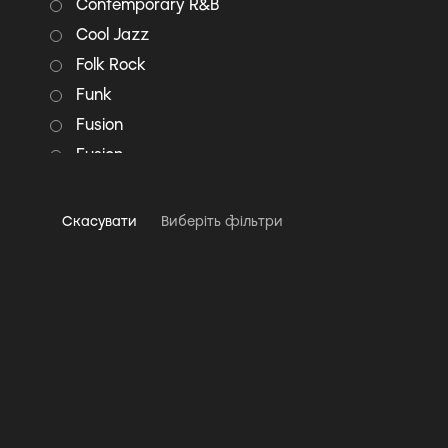
Contemporary R&B
Cool Jazz
Folk Rock
Funk
Fusion
Fusion
Hard Bop
Jazz
Скасувати
Виберіть фільтри
Jazz-Rock
Latin Jazz
Modal Jazz
Modern Classical
Pop
Pop Rock
Post Bop