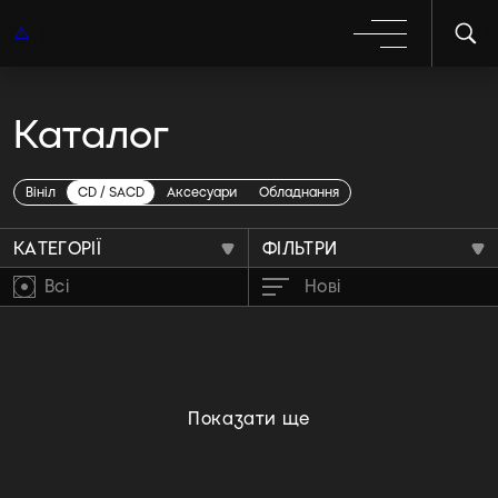
Каталог
Boom Bap
Вініл
CD / SACD
Аксесуари
Обладнання
КАТЕГОРІЇ
ФІЛЬТРИ
Всі
Нові
Показати ще