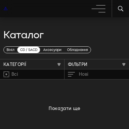
Каталог
Delta Blues
Вініл
CD / SACD
Аксесуари
Обладнання
КАТЕГОРІЇ
ФІЛЬТРИ
Всі
Нові
Показати ще