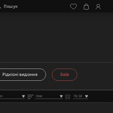
Facebook
Instagram
+38 (068) 778-40-38
Пошук
Рідкісні видання
Sale
сі
Нові
По 24