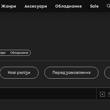
Жанри
Аксесуари
Обладнання
Sale
уари
Обладнання
Нові релізи
Передзамовлення
В