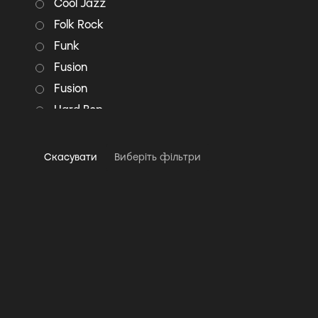
Cool Jazz
Folk Rock
Funk
Fusion
Fusion
Hard Bop
Instrumental
Jazz
Скасувати
Виберіть фільтри
Jazz-Rock
Latin Jazz
Modal Jazz
Modern Classical
Pop
Pop Rock
Post Bop