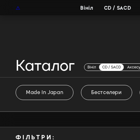
UAH
UA
Вініл
CD / SACD
Каталог
Instrumental
Вініл
CD / SACD
Аксес
Made In Japan
Бестселери
ФІЛЬТРИ: