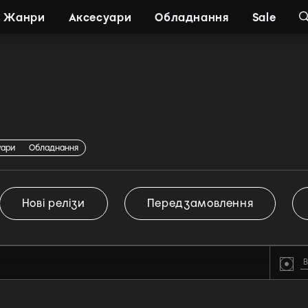
Жанри
Аксесуари
Обладнання
Sale
уари
Обладнання
Нові релізи
Передзамовлення
В