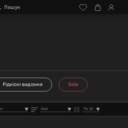
Facebook
Instagram
+38 (068) 778-40-38
Пошук
Рідкісні видання
Sale
сі
Нові
По 24