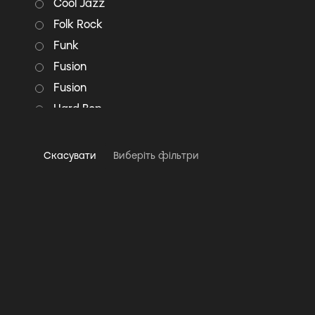
Cool Jazz
Folk Rock
Funk
Fusion
Fusion
Hard Bop
Italo disco
Jazz
Скасувати
Виберіть фільтри
Jazz-Rock
Latin Jazz
Modal Jazz
Modern Classical
Pop
Pop Rock
Post Bop