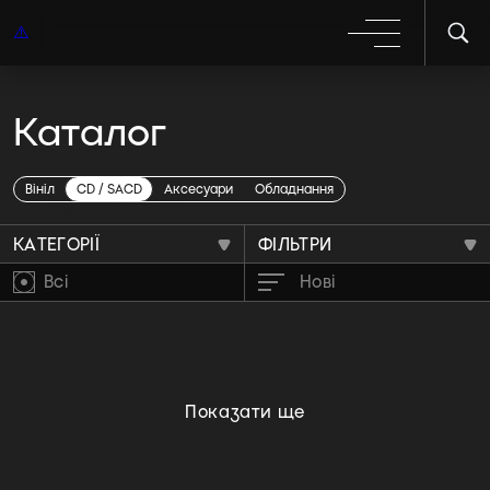
Каталог
Post Rock
Вініл
CD / SACD
Аксесуари
Обладнання
КАТЕГОРІЇ
ФІЛЬТРИ
Всі
Нові
Показати ще