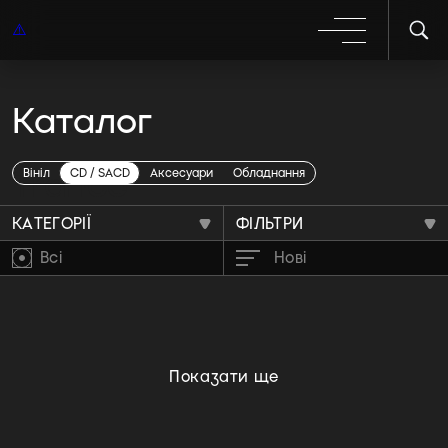
Каталог
Trance
Вініл
CD / SACD
Аксесуари
Обладнання
КАТЕГОРІЇ
ФІЛЬТРИ
Всі
Нові
Показати ще