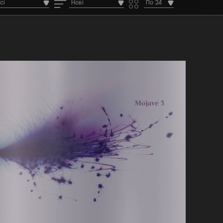
сі
Нові
По 24