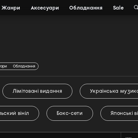
Жанри
Аксесуари
Обладнання
Sale
уари
Обладнання
Лімітовані видання
Українська музик
ьский вініл
Бокс-сети
Японські в