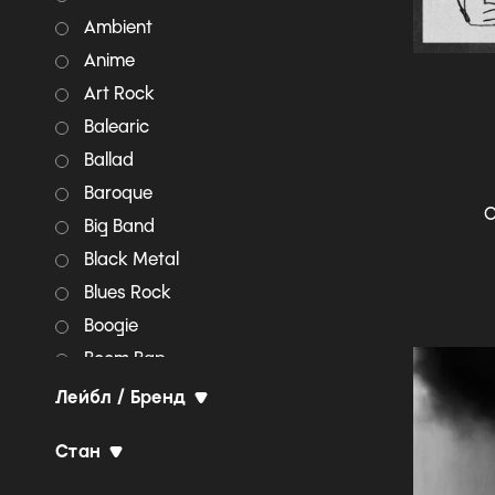
Ambient
Anime
Art Rock
Balearic
Ballad
Baroque
О
Big Band
Black Metal
Blues Rock
Boogie
Boom Bap
Bossa Nova
Лейбл / Бренд
Breakbeat
Стан
Breakcore
Britpop