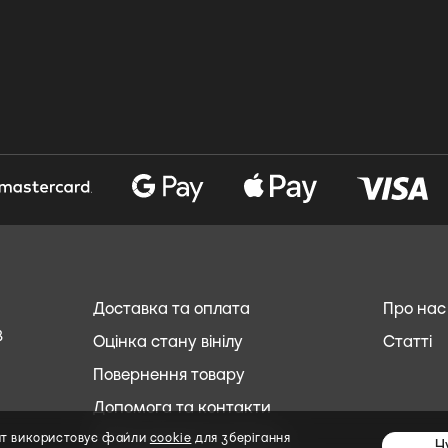
Доставка та оплата
Про нас
8
Оцінка стану вінілу
Статті
Повернення товару
Допомога та контакти
Обслуговування клієнтів
йт використовує файли
cookie
для зберігання
Ч