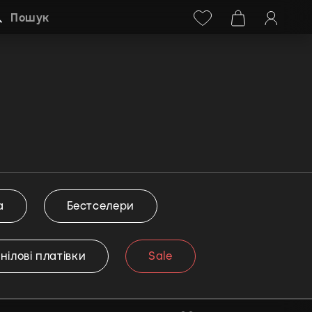
Facebook
Instagram
+38 (068) 778-40-38
Пошук
а
Бестселери
інілові платівки
Sale