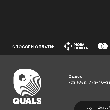
DJ Battle Tool
Doom Metal
Downtempo
Dream Pop
Drum & Bass
Dubstep
СПОСОБИ ОПЛАТИ:
Electric Blues
Electro
Eurodance
Experimental
Одеса
Folk
+38 (068) 778-40-3
Folk Rock
Free Jazz
Funk
Цей са