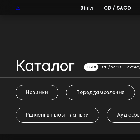
UAH
UA
Вініл
CD / SACD
Каталог
Dream Pop
Вініл
CD / SACD
Аксес
Новинки
Передзамовлення
Рідкісні вінілові платівки
Аудіофіл