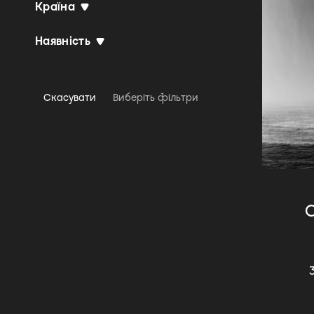
Країна
Broken beat
Chanson
Наявність
Chicago Blues
City Pop
Скасувати
Виберіть фільтри
Classic Rock
Classical
Contemporary Classical
Contemporary Jazz
Contemporary R&B
C
Cool Jazz
Dance-pop
Dance/Pop
Death Metal
Delta Blues
Disco