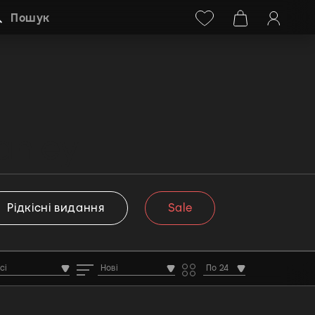
Facebook
Instagram
+38 (068) 778-40-38
Пошук
anley
Рідкісні видання
Sale
сі
Нові
По 24