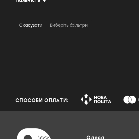
Наявність
Erich Kunzel, Cincinnati Pops
Orchestra
Exodus
Скасувати
Виберіть фільтри
Fleetwood Mac
Fourplay
Gerry Mulligan & Jane
Duboc
Grant Green
Heart
Hyperion Knight
Jacintha
СПОСОБИ ОПЛАТИ:
Jacques Loussier Trio
James Horner
Jascha Heifetz & Fritz
Reiner
Jascha Heifetz & Gregor
Одеса