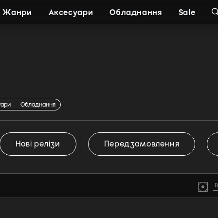
Жанри
Аксесуари
Обладнання
Sale
/ виконавець lyn st
уари
Обладнання
Нові релізи
Передзамовлення
В