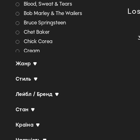
Blood, Sweat & Tears
Lo
Bob Marley & The Wailers
Bruce Springsteen
Chet Baker
Chick Corea
Cream
Creedence Clearwater
Жанр
Revival
Deep Purple
Стиль
Diana Krall
Лейбл / Бренд
Dire Straits
Doobie Brothers
Стан
Doug MacLeod
Eagles
Країна
Eric Clapton