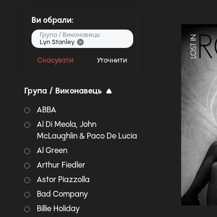
Ви обрали:
Група / Виконавець:
Lyn Stanley
Скасувати
Уточнити
Група / Виконавець
ABBA
Al Di Meola, John
McLaughlin & Paco De Lucia
Al Green
Arthur Fiedler
Astor Piazzolla
Bad Company
Billie Holiday