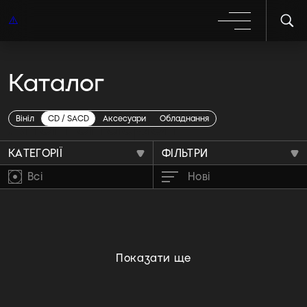
Каталог
Anamanaguchi
Вініл
CD / SACD
Аксесуари
Обладнання
КАТЕГОРІЇ
ФІЛЬТРИ
Всі
Нові
Показати ще