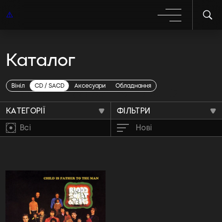
Каталог
Blood, Sweat & Tears
Вініл
CD / SACD
Аксесуари
Обладнання
КАТЕГОРІЇ
ФІЛЬТРИ
Всі
Нові