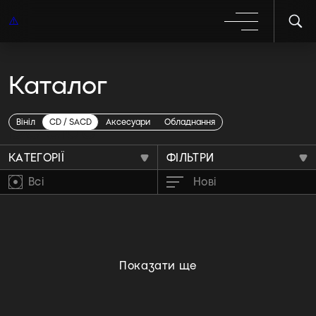
Каталог
Deicide
Вініл
CD / SACD
Аксесуари
Обладнання
КАТЕГОРІЇ
ФІЛЬТРИ
Всі
Нові
Показати ще