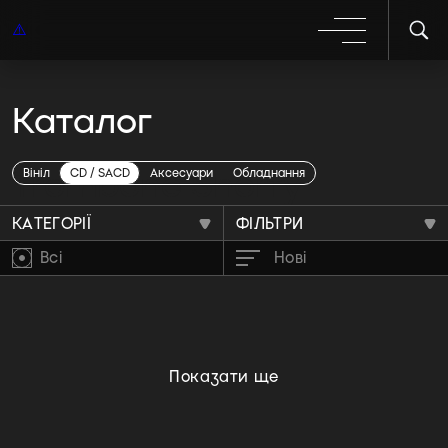
Каталог
Trombone Shorty
Вініл
CD / SACD
Аксесуари
Обладнання
КАТЕГОРІЇ
ФІЛЬТРИ
Всі
Нові
Показати ще