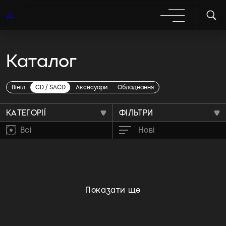
Каталог
Gangsta Rap
Вініл
CD / SACD
Аксесуари
Обладнання
КАТЕГОРІЇ
ФІЛЬТРИ
Всі
Нові
Показати ще