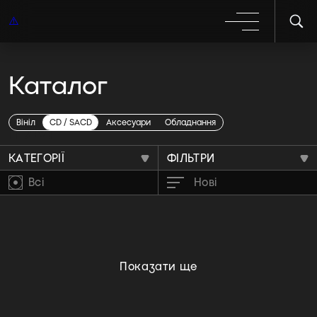
Каталог
IDM
Вініл
CD / SACD
Аксесуари
Обладнання
КАТЕГОРІЇ
ФІЛЬТРИ
Всі
Нові
Показати ще