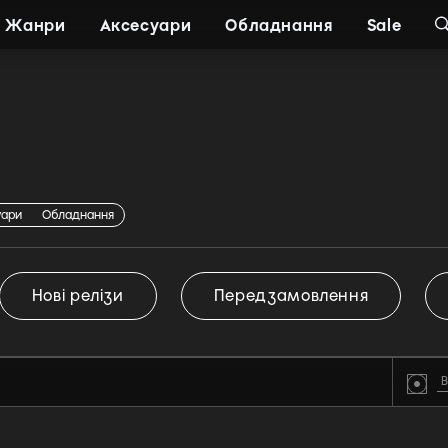
Жанри
Аксесуари
Обладнання
Sale
c
уари
Обладнання
Нові релізи
Передзамовлення
В