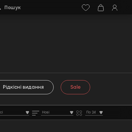
Facebook
Instagram
+38 (068) 778-40-38
Пошук
Рідкісні видання
Sale
сі
Нові
По 24