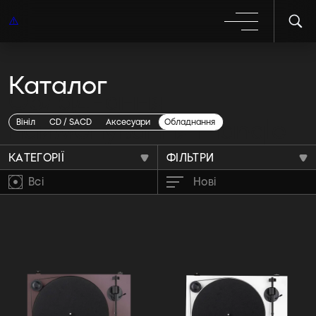
Каталог
Обладнання
найменування triangle
Вініл
CD / SACD
Аксесуари
Обладнання
КАТЕГОРІЇ
ФІЛЬТРИ
Всі
Нові