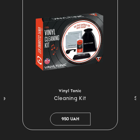
Vinyl Tonic
ase
Cleaning Kit
S
950 UAH