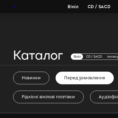
UAH
UA
Вініл
CD / SACD
Каталог
Передзамовлен
Вініл
CD / SACD
Аксес
Новинки
Передзамовлення
Рідкісні вінілові платівки
Аудіофіл