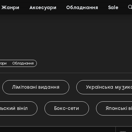
Жанри
Аксесуари
Обладнання
Sale
ня
уари
Обладнання
Лімітовані видання
Українська музик
ьский вініл
Бокс-сети
Японські в