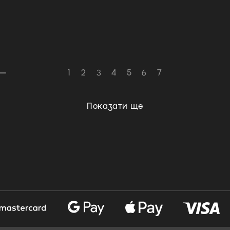
1
2
3
4
5
6
7
Показати ще