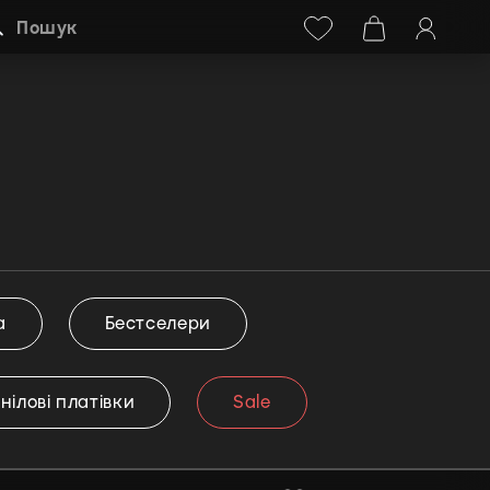
Facebook
Instagram
+38 (068) 778-40-38
Пошук
а
Бестселери
інілові платівки
Sale