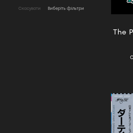
Скасувати
Виберіть фільтри
The P
О