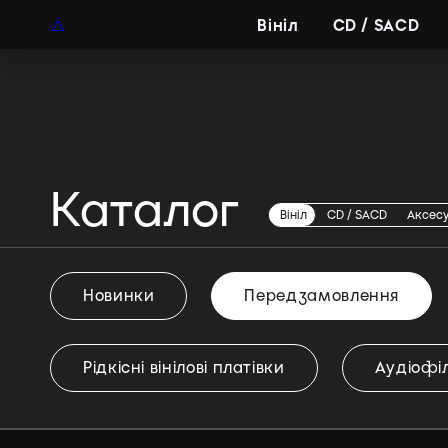
UAH
UA
Вініл
CD / SACD
Каталог
Передзамовлен
Вініл
CD / SACD
Аксес
Новинки
Передзамовлення
Рідкісні вінілові платівки
Аудіофіл