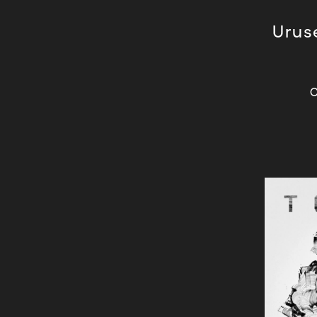
Uruse
О