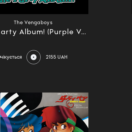
The Vengaboys
arty Album! (Purple V...
чікується
2155 UAH