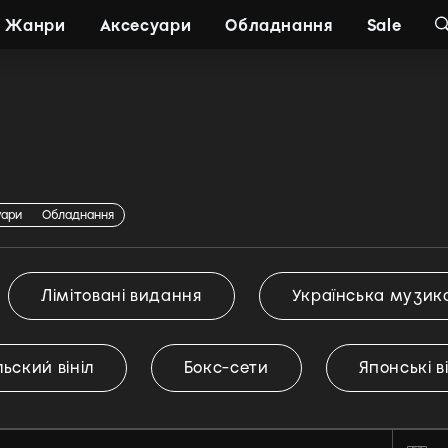
Жанри
Аксесуари
Обладнання
Sale
ня
уари
Обладнання
Лімітовані видання
Українська музик
ьский вініл
Бокс-сети
Японські в