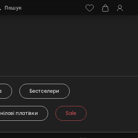
Facebook
Instagram
+38 (068) 778-40-38
Пошук
а
Бестселери
інілові платівки
Sale