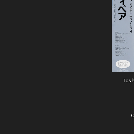
Tosh
О