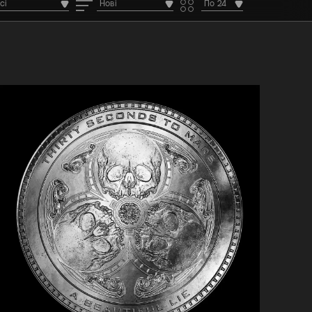
сі
Нові
По 24