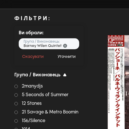
ФІЛЬТРИ:
Ви обрали:
Група / Виконавець:
Barney Wilen Quintet
Скасувати
Уточнити
Група / Виконавець
2manydjs
5 Seconds of Summer
12 Stones
21 Savage & Metro Boomin
156/Silence