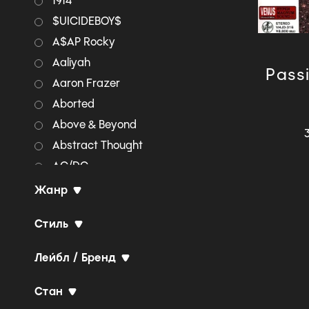
1914
$UICIDEBOY$
A$AP Rocky
Aaliyah
Passi
Aaron Frazer
Aborted
Above & Beyond
Abstract Thought
AC/DC
Accept
Жанр
Adam Lambert
Стиль
Adrian Younge & Ali
Shaheed Muhammad
Лейбл / Бренд
Aerosmith
AFI
Стан
Agalloch