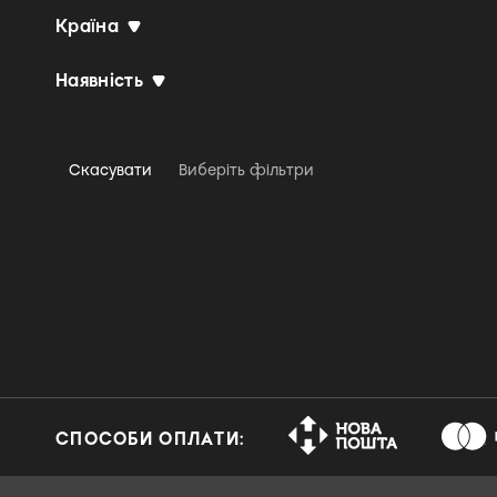
Країна
Agitation Free
Airbag
Наявність
Airbourne
Airod
AJR
Скасувати
Виберіть фільтри
Akira Ishikawa
Akira Yamaoka, Marcin
Przybylowicz & P.T.
Adamczyk
Al Di Meola
Al Green
Al Jarreau & NDR Bigband
Alabama Shakes
СПОСОБИ ОПЛАТИ:
Alanis Morissette
Albert King