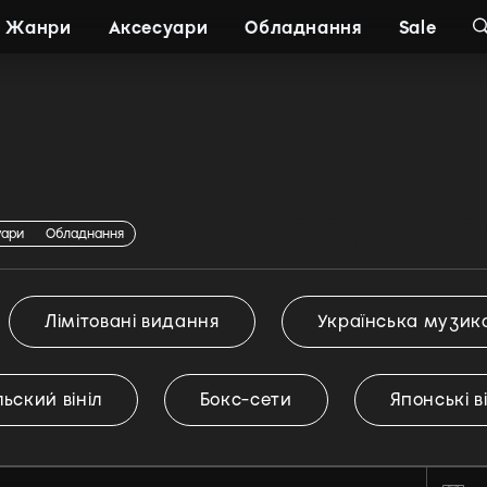
Жанри
Аксесуари
Обладнання
Sale
онавець barney wile
уари
Обладнання
Лімітовані видання
Українська музик
ьский вініл
Бокс-сети
Японські в