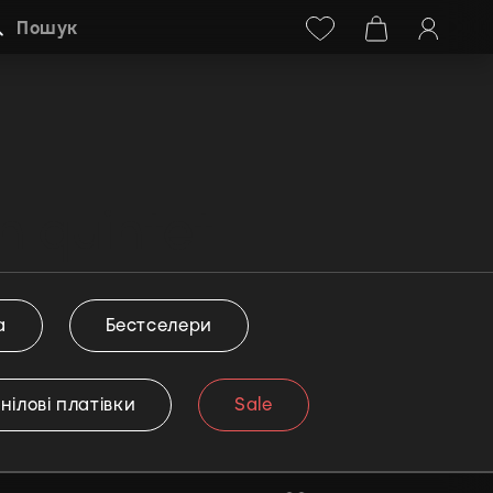
Facebook
Instagram
+38 (068) 778-40-38
Пошук
n quintet
а
Бестселери
інілові платівки
Sale