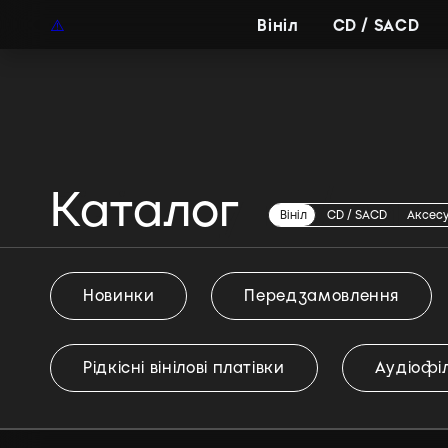
UAH
UA
Вініл
CD / SACD
Каталог
Вініл група / вик
Вініл
CD / SACD
Аксес
Новинки
Передзамовлення
Рідкісні вінілові платівки
Аудіофіл