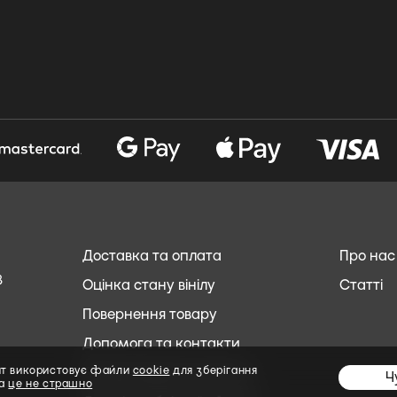
Доставка та оплата
Про нас
8
Оцінка стану вінілу
Статті
Повернення товару
Допомога та контакти
йт використовує файли
Обслуговування клієнтів
cookie
для зберігання
Ч
та
це не страшно