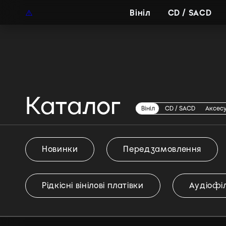
UAH
UA
Вініл
CD / SACD
Каталог
Carl Cox
Вініл
CD / SACD
Аксес
Новинки
Передзамовлення
Рідкісні вінілові платівки
Аудіофіл