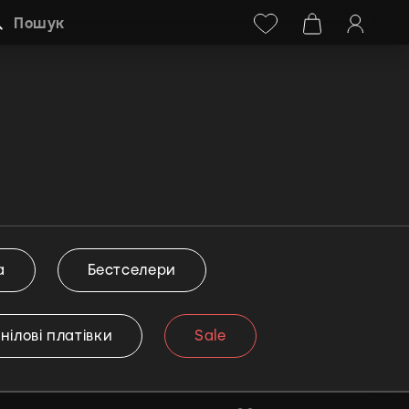
Facebook
Instagram
+38 (068) 778-40-38
Пошук
а
Бестселери
інілові платівки
Sale