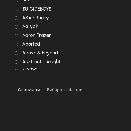
1914
$UICIDEBOY$
A$AP Rocky
Aaliyah
Aaron Frazer
Aborted
Above & Beyond
Abstract Thought
AC/DC
Accept
Adam Lambert
Скасувати
Виберіть фільтри
Adrian Younge & Ali
Shaheed Muhammad
Aerosmith
AFI
Agalloch