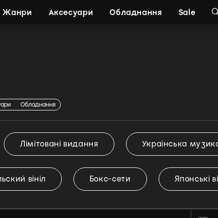
Жанри
Аксесуари
Обладнання
Sale
уари
Обладнання
Лімітовані видання
Українська музик
ьский вініл
Бокс-сети
Японські в