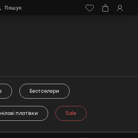
Facebook
Instagram
+38 (068) 778-40-38
Пошук
а
Бестселери
інілові платівки
Sale