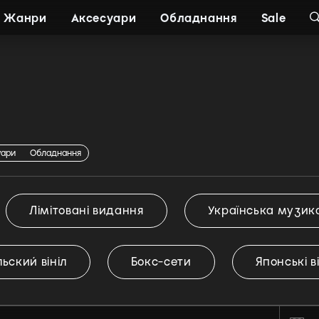
Жанри
Аксесуари
Обладнання
Sale
уари
Обладнання
Лімітовані видання
Українська музик
ьский вініл
Бокс-сети
Японські в