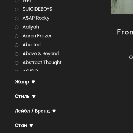
1914
$UICIDEBOY$
A$AP Rocky
Aaliyah
Fro
Aaron Frazer
Aborted
Above & Beyond
О
Abstract Thought
AC/DC
Accept
Жанр
Adam Lambert
Стиль
Adrian Younge & Ali
Shaheed Muhammad
Лейбл / Бренд
Aerosmith
AFI
Стан
Agalloch