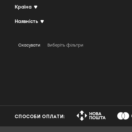
Країна
Agitation Free
Airbag
Наявність
Airbourne
Airod
AJR
Скасувати
Виберіть фільтри
Akira Ishikawa
Akira Yamaoka, Marcin
Przybylowicz & P.T.
Adamczyk
Al Di Meola
Al Green
Al Jarreau & NDR Bigband
Alabama Shakes
СПОСОБИ ОПЛАТИ:
Alanis Morissette
Albert King