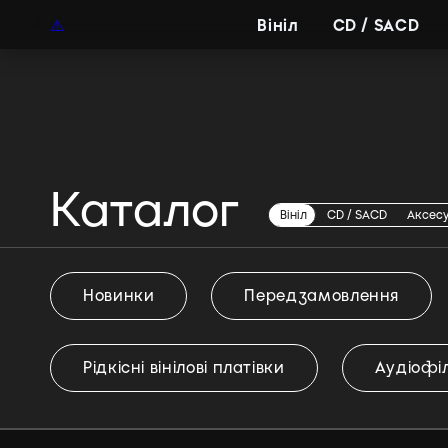
UAH
UA
Вініл
CD / SACD
Каталог
Danger Mouse
Вініл
CD / SACD
Аксес
Новинки
Передзамовлення
Рідкісні вінілові платівки
Аудіофіл