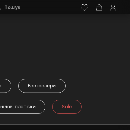
Facebook
Instagram
+38 (068) 778-40-38
Пошук
а
Бестселери
інілові платівки
Sale