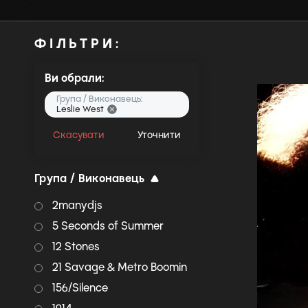
ФІЛЬТРИ:
Ви обрали:
Група / Виконавець:
Leslie West
Скасувати
Уточнити
Група / Виконавець
2manydjs
5 Seconds of Summer
12 Stones
21 Savage & Metro Boomin
156/Silence