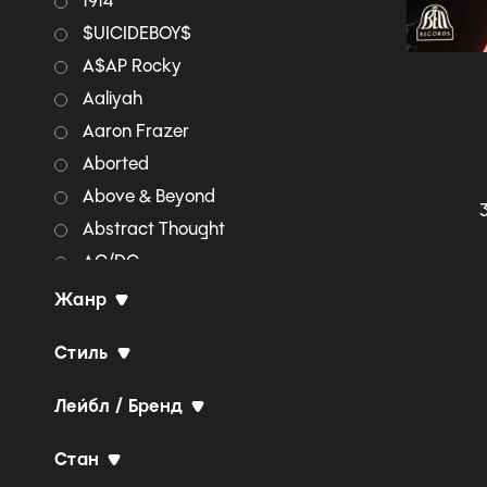
1914
$UICIDEBOY$
A$AP Rocky
Aaliyah
Aaron Frazer
Aborted
Above & Beyond
Abstract Thought
AC/DC
Accept
Жанр
Adam Lambert
Стиль
Adrian Younge & Ali
Shaheed Muhammad
Лейбл / Бренд
Aerosmith
AFI
Стан
Agalloch