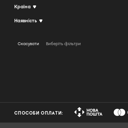
Країна
Agitation Free
Airbag
Наявність
Airbourne
Airod
AJR
Скасувати
Виберіть фільтри
Akira Ishikawa
Akira Yamaoka, Marcin
Przybylowicz & P.T.
Adamczyk
Al Di Meola
Al Green
Al Jarreau & NDR Bigband
Alabama Shakes
СПОСОБИ ОПЛАТИ:
Alanis Morissette
Albert King