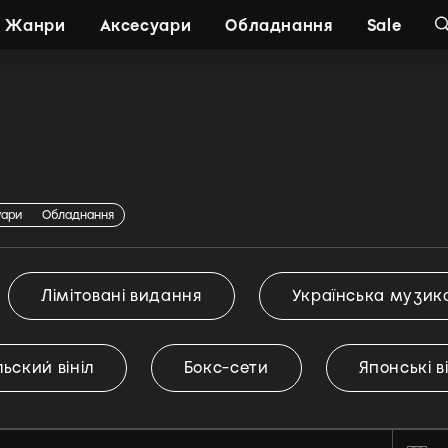
Жанри
Аксесуари
Обладнання
Sale
уари
Обладнання
Лімітовані видання
Українська музик
ьский вініл
Бокс-сети
Японські в