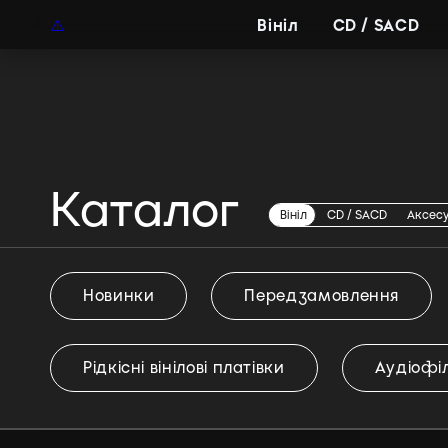
UAH
UA
Вініл
CD / SACD
Каталог
Leslie West
Вініл
CD / SACD
Аксес
Новинки
Передзамовлення
Рідкісні вінілові платівки
Аудіофіл