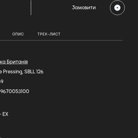
Замовити
ОПИС
ТРЕК-ЛИСТ
ка Британія
e Pressing, SBLL 126
69
29670053100
- EX