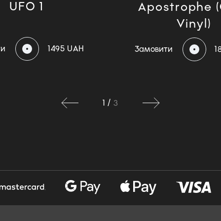
UFO 1
Apostrophe 
Vinyl)
ти
1495 UAH
Замовити
1
1
/
3