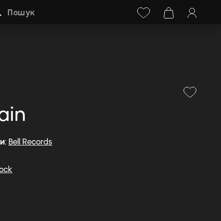
Facebook
Instagram
+38 (068) 778-40-38
Пошук
ain
ди
:
Bell Records
Rock