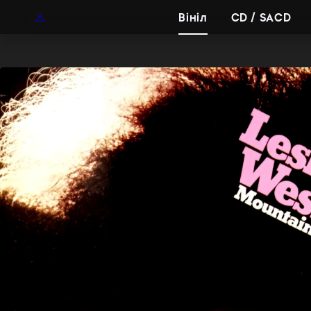
UAH
UA
Вініл
CD / SACD