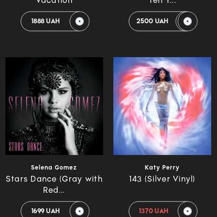
Vacation
Ten Y...
1888 UAH
2500 UAH
Selena Gomez
Katy Perry
Stars Dance (Gray with
143 (Silver Vinyl)
Red...
1699 UAH
1370 UAH