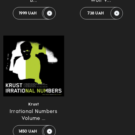
B...
Wolf V...
1999 UAH
738 UAH
Krust
Irrational Numbers
Volume ...
1450 UAH