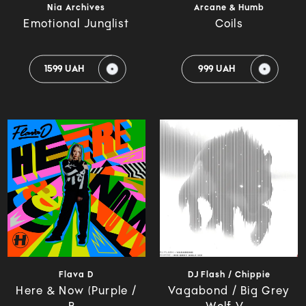
Nia Archives
Arcane & Humb
Emotional Junglist
Coils
1599 UAH
999 UAH
Flava D
DJ Flash / Chippie
Here & Now (Purple /
Vagabond / Big Grey