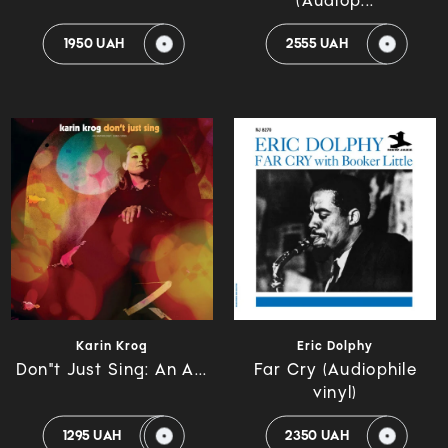
(Audiop...
1950 UAH
2555 UAH
Karin Krog
Eric Dolphy
Don"t Just Sing: An A...
Far Cry (Audiophile
vinyl)
1295 UAH
2350 UAH