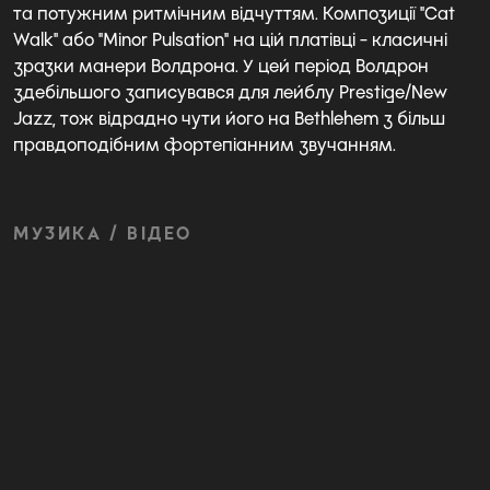
та потужним ритмічним відчуттям. Композиції "Cat
Walk" або "Minor Pulsation" на цій платівці - класичні
зразки манери Волдрона. У цей період Волдрон
здебільшого записувався для лейблу Prestige/New
Jazz, тож відрадно чути його на Bethlehem з більш
правдоподібним фортепіанним звучанням.
МУЗИКА / ВІДЕО