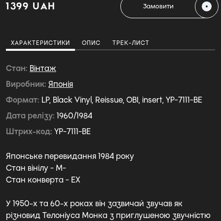
1399 UAH
Замовити
ХАРАКТЕРИСТИКИ
ОПИС
ТРЕК-ЛИСТ
Стан
Вiнтаж
Виробник
Японія
Формат
LP, Black Vinyl, Reissue, OBI, insert, YP-7111-BE
Дата релізу
1960/1984
Штрих-код
YP-7111-BE
Японське перевидання 1984 року
Стан вінілу - M-
Стан конверта - EX
У 1950-х та 60-х роках він зазвичай звучав як
різновид Телоніуса Монка з приглушеною звучністю