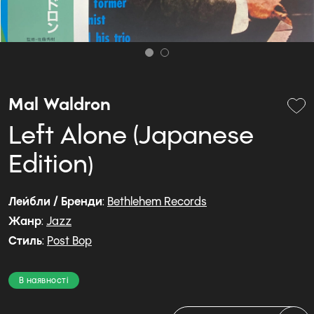
Mal Waldron
Left Alone (Japanese
Edition)
Лейбли / Бренди
:
Bethlehem Records
Жанр
:
Jazz
Стиль
:
Post Bop
В наявності