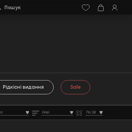
Facebook
Instagram
+38 (068) 778-40-38
Пошук
arrett
Рідкісні видання
Sale
сі
Нові
По 24