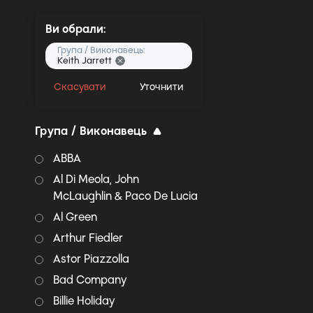
Ви обрали:
Група / Виконавець:
Keith Jarrett
Скасувати
Уточнити
Група / Виконавець
ABBA
Al Di Meola, John
McLaughlin & Paco De Lucia
Al Green
Arthur Fiedler
Astor Piazzolla
Bad Company
Billie Holiday