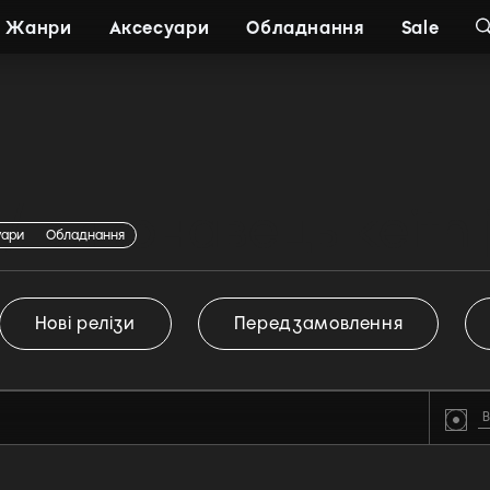
Жанри
Аксесуари
Обладнання
Sale
 виконавець keith j
уари
Обладнання
Нові релізи
Передзамовлення
В