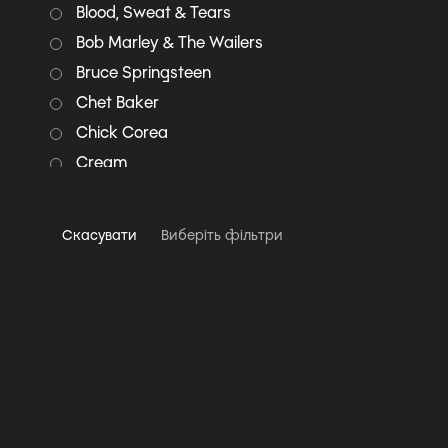
Blood, Sweat & Tears
Bob Marley & The Wailers
Bruce Springsteen
Chet Baker
Chick Corea
Cream
Creedence Clearwater
Revival
Скасувати
Виберіть фільтри
Deep Purple
Diana Krall
Dire Straits
Doobie Brothers
Doug MacLeod
Eagles
Eric Clapton