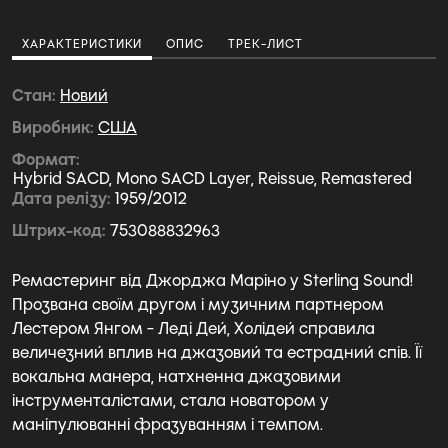
ХАРАКТЕРИСТИКИ
ОПИС
ТРЕК-ЛИСТ
Стан
Новий
Виробник
США
Формат
Hybrid SACD, Mono SACD Layer, Reissue, Remastered
Дата релізу
1959/2012
Штрих-код
753088832963
Ремастеринг від Джорджа Маріно у Sterling Sound!
Прозвана своїм другом і музичним партнером
Лестером Янгом - Леді Дей, Холідей справила
величезний вплив на джазовий та естрадний спів. Її
вокальна манера, натхненна джазовими
інструменталістами, стала новатором у
маніпулюванні фразуванням і темпом.