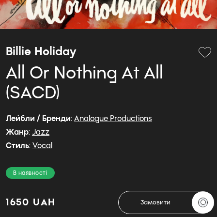
Billie Holiday
All Or Nothing At All
(SACD)
Лейбли / Бренди
:
Analogue Productions
Жанр
:
Jazz
Стиль
:
Vocal
В наявності
1650 UAH
Замовити