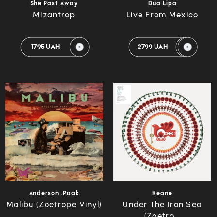
She Past Away
Dua Lipa
Mizantrop
Live From Mexico
1795 UAH
2799 UAH
Anderson .Paak
Keane
Malibu (Zoetrope Vinyl)
Under The Iron Sea
(Zoetro...