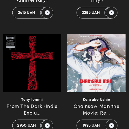
Anniversary)
Vinyl)
2615 UAH
2285 UAH
Tony Iommi
Kensuke Ushio
From The Dark (Indie
Chainsaw Man the
Exclu...
Movie: Re...
2950 UAH
1995 UAH