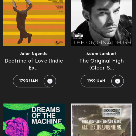
Jalen Ngonda
Adam Lambert
Doctrine of Love (Indie
The Original High
Ex...
(Clear S...
1790 UAH
1999 UAH