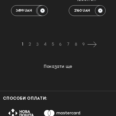
3499 UAH
2160 UAH
1
2
3
4
5
6
7
8
9
Показати ще
СПОСОБИ ОПЛАТИ: