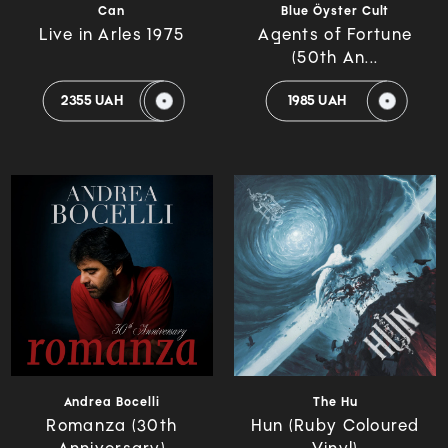
Can
Blue Öyster Cult
Live in Arles 1975
Agents of Fortune
(50th An...
2355 UAH
1985 UAH
Andrea Bocelli
The Hu
Romanza (30th
Hun (Ruby Coloured