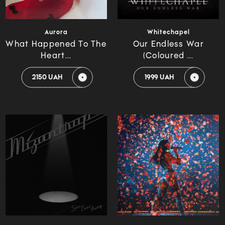
Aurora
Whitechapel
What Happened To The
Our Endless War
Heart...
(Coloured ...
2150 UAH
1999 UAH