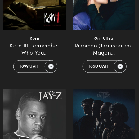
Korn
Girl Ultra
Korn III: Remember
Rrromeo (Transparent
Who You...
Magen...
1899 UAH
1850 UAH