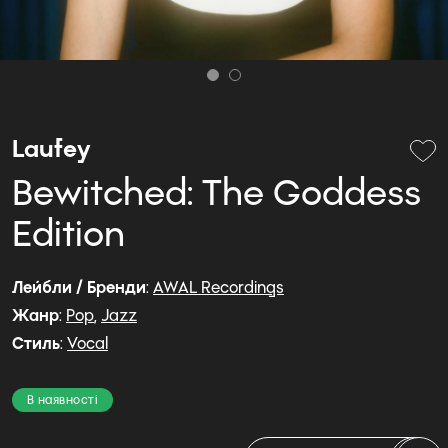
Laufey
Bewitched: The Goddess
Edition
Лейбли / Бренди
:
AWAL Recordings
Жанр
:
Pop
,
Jazz
Стиль
:
Vocal
В наявності