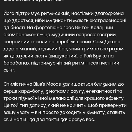
Його підтримує ритм-секція, настільки злагоджена,
що здається, ніби музиканти мають екстрасенсорні
здібності. На фортепіано грає Вінтон Келлі, чий
акомпанемент — це музичний еспресо: гострий,
енергійний і ніколи не перебільшений. Сем Джонс
додає міцний, ходячий бас, який тримає все разом,
як джазовий скотч (вишуканий), а Рой Брукс на
барабанах підтримує чіткий ритм і нескінченний
свінг.
Стилістично Blue's Moods залишається близьким до
серця хард-бопу, з нотками соулу, елегантності та
трохи пізньої нічної меланхолії для кращого ефекту.
Це той тип запису, який не кричить, щоб привернути
вашу увагу — він просто заходить у кімнату, ставить
свій напій і за два такти зачаровує вас.