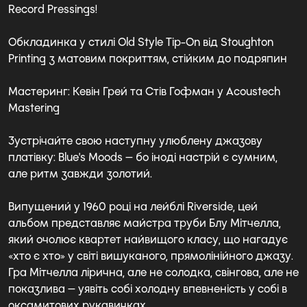
Record Pressings!
Обкладинка у стилі Old Style Tip-On від Stoughton
Printing з матовим покриттям, стійким до подряпин
Мастеринг: Кевін Грей та Стів Гофман у Acoustech
Mastering
Зустрічайте свою наступну улюблену джазову
платівку: Blue's Moods — бо іноді настрій є сумним,
але ритм завжди золотий.
Випущений у 1960 році на лейблі Riverside, цей
альбом представляє майстра труби Блу Мітчелла,
який очолює квартет найвищого класу, що нагадує
«хто є хто» у світі вишуканого, прямолінійного джазу.
Гра Мітчелла лірична, але не солодка, свінгова, але не
показлива — уявіть собі холодну впевненість у собі в
оксамитових рукавичках.